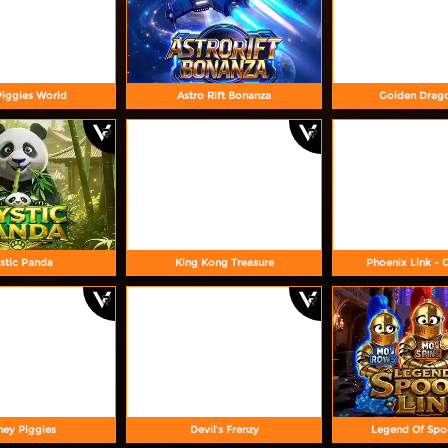
Piggies World
Astro Rift Bonanza
Golden Drag
stic Panda
King Kong Treasure
Phoenix Link - C
ey Piggies
Devil's Frenzy
Legend Of Spo