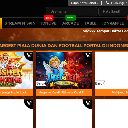
Lupa Kata Sandi ?
Hubungi K
BARU
PROMO
STREAM N SPIN
IDNLIVE
ARCADE
TABLE
IDNRAFFLE
Indo777 Tempat Daftar Game O
LARGEST PIALA DUNIA DAN FOOTBALL PORTAL DI INDONE
hjong: Triple Luck
Angel vs Devil Ultimate Goal Showdown
Mahjong B