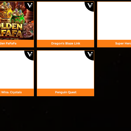
den FaFaFa
Dragon's Blaze Link
Super Her
Wins: Crystals
Penguin Quest