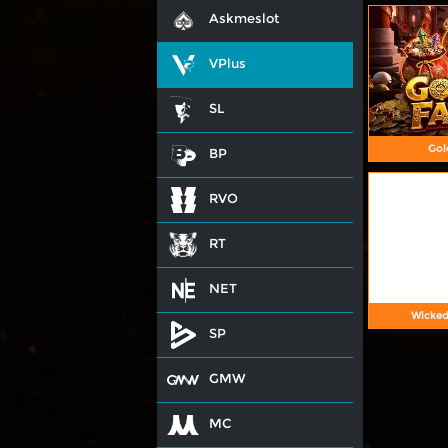
Askmeslot
VPlus
SL
Gol
BP
RVO
RT
NET
Wicked 
SP
GMW
MC