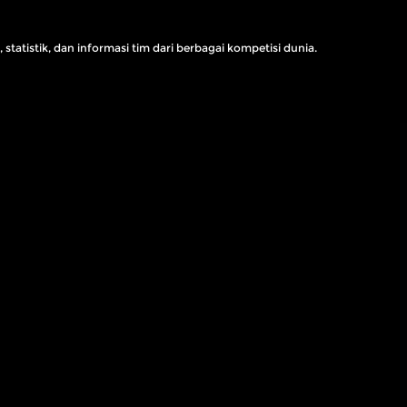
statistik, dan informasi tim dari berbagai kompetisi dunia.