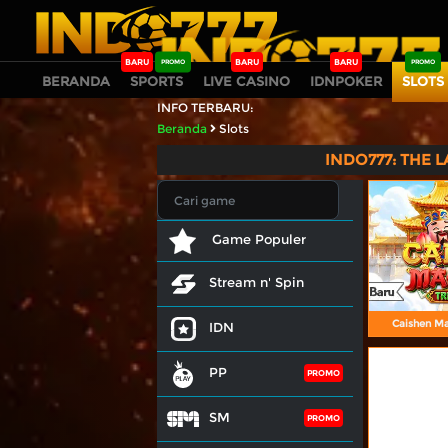
BARU
BARU
BARU
PROMO
PROMO
BERANDA
SPORTS
LIVE CASINO
IDNPOKER
SLOTS
INFO TERBARU:
Beranda
Slots
INDO777: THE 
Game Populer
Stream n' Spin
Caishen Ma
IDN
PP
PROMO
SM
PROMO