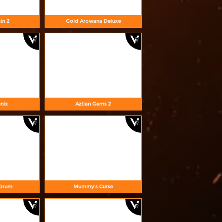
in 2
Gold Arowana Deluxe
nix
Aztlan Gems 2
Drum
Mummy's Curse